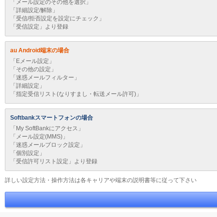
「メール設定のその他を選択」
「詳細設定/解除」
「受信/拒否設定を設定にチェック」
「受信設定」より登録
au Android端末の場合
「Eメール設定」
「その他の設定」
「迷惑メールフィルター」
「詳細設定」
「指定受信リスト(なりすまし・転送メール許可)」
Softbankスマートフォンの場合
「My SoftBankにアクセス」
「メール設定(MMS)」
「迷惑メールブロック設定」
「個別設定」
「受信許可リスト設定」より登録
詳しい設定方法・操作方法は各キャリアや端末の説明書等に従って下さい